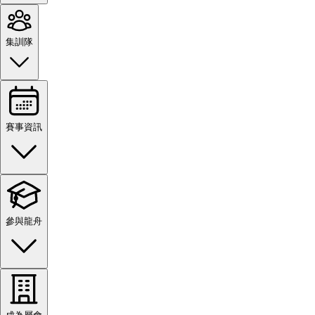
集訓隊
賽事資訊
參與龍舟