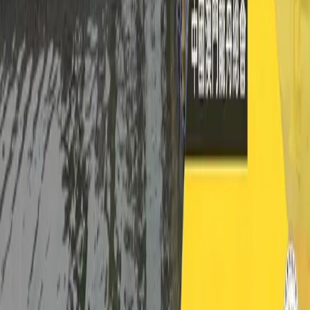
消息
消息文章和更新
2026 澳門龍舟青訓選拔
2026-06-23
📢特別通告｜2026 未註冊的【組織/機
構】之安排