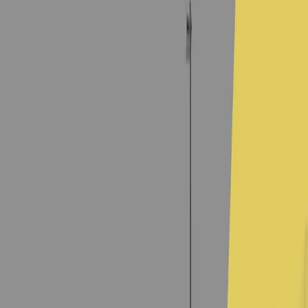
集訓隊
賽事資訊
參與龍舟