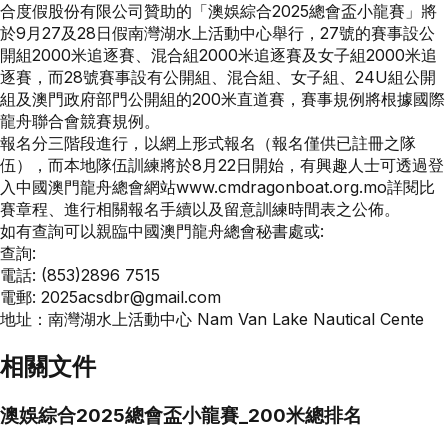
合度假股份有限公司贊助的「澳娛綜合2025總會盃小龍賽」將
於9月27及28日假南灣湖水上活動中心舉行，27號的賽事設公
開組2000米追逐賽、混合組2000米追逐賽及女子組2000米追
逐賽，而28號賽事設有公開組、混合組、女子組、24U組公開
組及澳門政府部門公開組的200米直道賽，賽事規例將根據國際
龍舟聯合會競賽規例。
報名分三階段進行，以網上形式報名（報名僅供已註冊之隊
伍），而本地隊伍訓練將於8月22日開始，有興趣人士可透過登
入中國澳門龍舟總會網站www.cmdragonboat.org.mo詳閱比
賽章程、進行相關報名手續以及留意訓練時間表之公佈。
如有查詢可以親臨中國澳門龍舟總會秘書處或:
查詢:
電話: (853)2896 7515
電郵:
2025acsdbr@gmail.com
地址：南灣湖水上活動中心 Nam Van Lake Nautical Cente
相關文件
澳娛綜合2025總會盃小龍賽_200米總排名