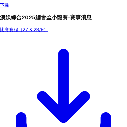
下載
澳娛綜合2025總會盃小龍賽-賽事消息
比賽賽程（27 & 28/9）