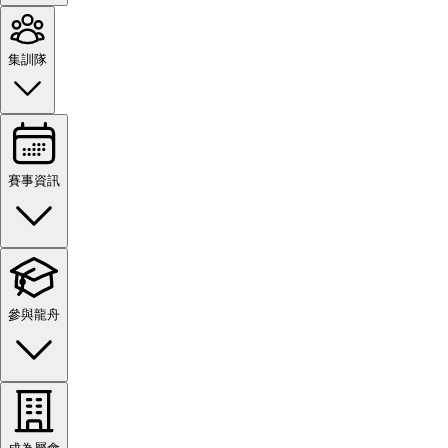
集訓隊
賽事資訊
參與龍舟