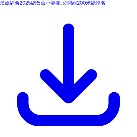
澳娛綜合2025總會盃小龍賽_公開組200米總排名