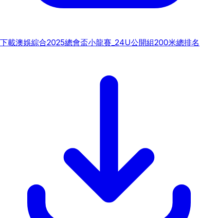
下載
澳娛綜合2025總會盃小龍賽_24U公開組200米總排名