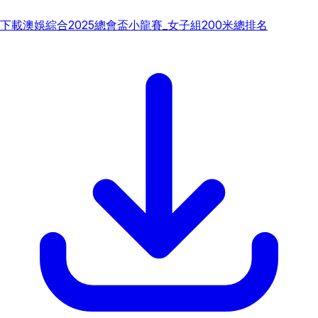
下載
澳娛綜合2025總會盃小龍賽_女子組200米總排名