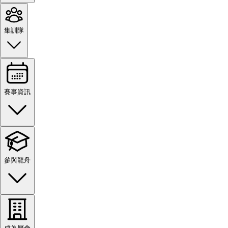
集訓隊
賽事資訊
參與龍舟